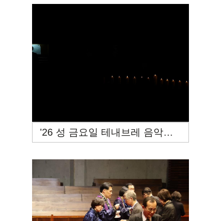
'26 성 금요일 테내브레 음악예배