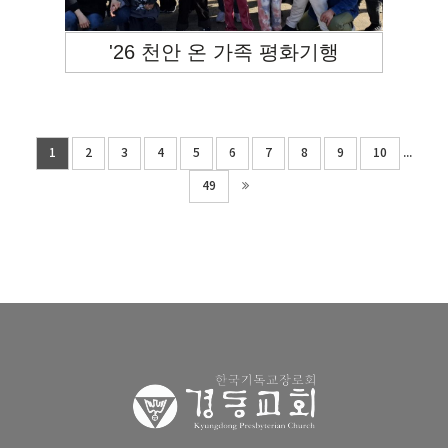
'26 천안 온 가족 평화기행
...
1
2
3
4
5
6
7
8
9
10
49