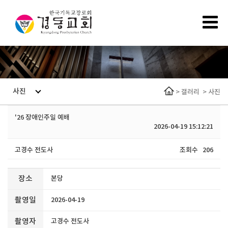
사진
>
갤러리
>
사진
'26 장애인주일 예배
2026-04-19 15:12:21
고경수 전도사
조회수
206
장소
본당
촬영일
2026-04-19
촬영자
고경수 전도사