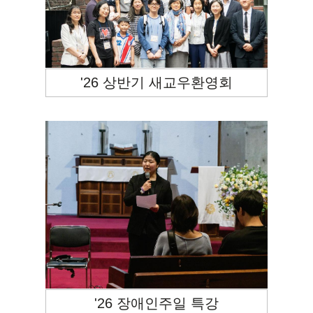
'26 상반기 새교우환영회
'26 장애인주일 특강