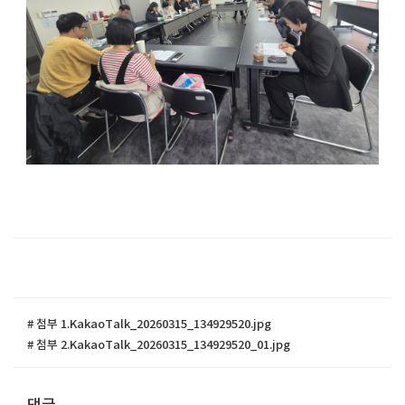
# 첨부 1.KakaoTalk_20260315_134929520.jpg
# 첨부 2.KakaoTalk_20260315_134929520_01.jpg