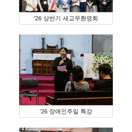
'26 상반기 새교우환영회
'26 장애인주일 특강