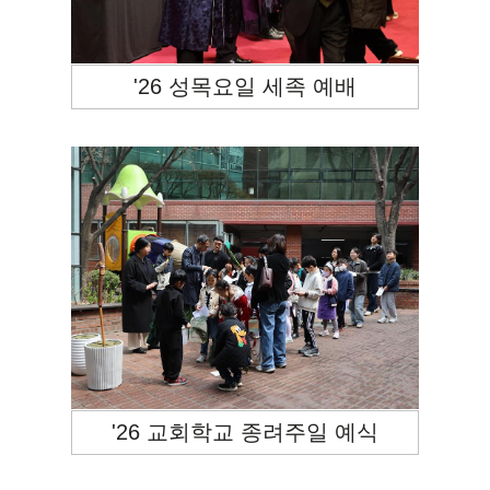
'26 성목요일 세족 예배
'26 교회학교 종려주일 예식