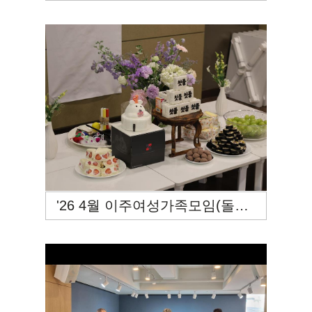
'26 4월 이주여성가족모임(돌잔치)