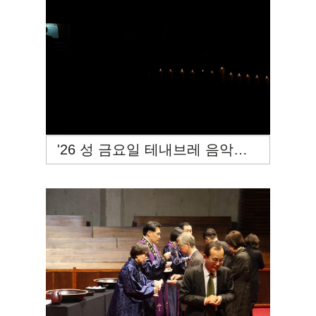
'26 성 금요일 테내브레 음악예배