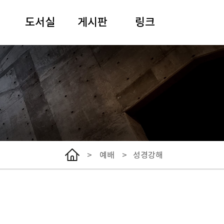
도서실
게시판
링크
안내
일정
여해 강원용 목사
도서검색
말씀과 기도
사이버아카이브
추모
경동어린이집
선한이웃클리닉
한국기독교장로회
총회
>
예배
>
성경강해
서울노회
NCCK
WCC