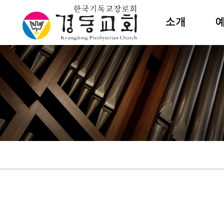
소개
담임목사
주
섬기는이
성
교회조직
수
예배안내
절
새교우안내
특
예전해설
예
건축소개
갤러리카페
상
오시는길