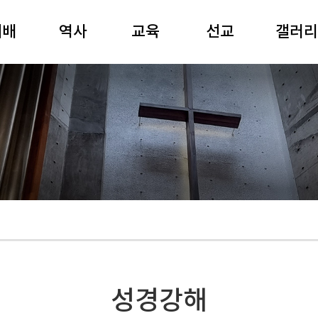
예배
역사
교육
선교
갤러리
일예배
역사연표
성경공부
선교와 나눔
80주년
경강해
여해 강원용
경동강좌
국제협력
사진
요예배
목사
경동아카데미
영상
기예배
장공 김재준
유치부
공연
별예배
목사
어린이부
전시
배음악
중고등부
경동회보
주보
청년부
경동찬송
제례식
성경강해