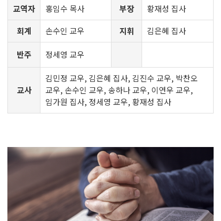
교역자
홍임수 목사
부장
황재성 집사
회계
손수인 교우
지휘
김은혜 집사
반주
정세영 교우
김민정 교우, 김은혜 집사, 김진수 교우, 박찬오
교사
교우, 손수인 교우, 송하나 교우, 이연우 교우,
임가원 집사, 정세영 교우, 황재성 집사