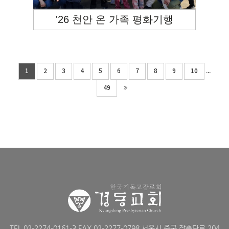
'26 천안 온 가족 평화기행
...
1
2
3
4
5
6
7
8
9
10
49
TEL 02-2274-0161-3 FAX 02-2277-0798 서울시 중구 장충단로 204