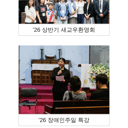
'26 상반기 새교우환영회
'26 장애인주일 특강