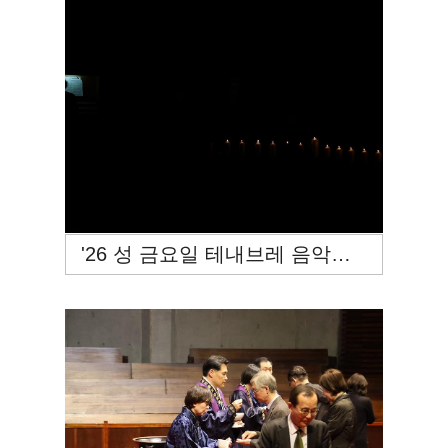
'26 성 금요일 테내브레 음악예배