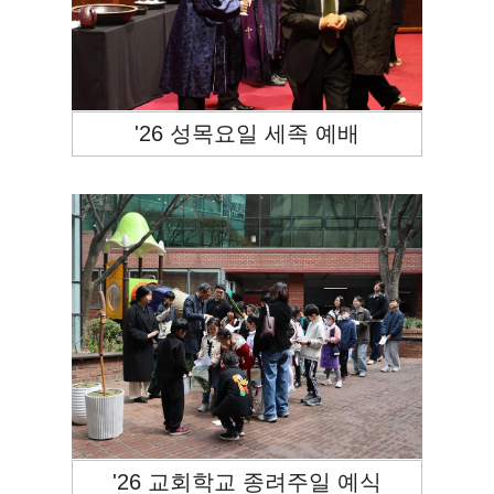
'26 성목요일 세족 예배
'26 교회학교 종려주일 예식