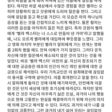
생의 비밀을 알게 되어 저택에 있는 이들에게 실망을 하게
된다. 하지만 바깥 세상에서 수많은 경험을 겪은 벨라는 오
히려 당황하지 않고 갓윈에게 도리어 질문을 한다. 그리고
이에 응답을 듣고 확신을 가진다. 이 모습은 마치 하나님의
음성을 듣는 것을 간접적으로 느끼게 해준다. 물론 필자는
이러한 음성을 아직까지 들은 적은 없다. 특히 갓윈이 벨라
에게 “벨라 백스터는 너 스스로 만들어 낸 거야”라고 말했을
때, 나도 모르게 벨라에게 대입하여 뿌듯함을 느꼈다. 그리
고 영화 마지막 부분인 벨라가 알피에게 가는 전개는 영화
를 2회차 봤을 때도 전혀 이해가 가지 않았다. 그러다 문득
자신에 대한 질문에서 해소되지 않은 것이 있다는 것을 깨
달았다. 바로 ‘벨라 백스터’ 이전의 삶. 자신이 창조되기 전
에 대한 궁금증은 태초의 인간이 어긴 죄인 원죄에 대한 궁
금증으로 해석된다. 우리 기독교인은 이 원죄때문에 끊임없
이 용서를 구하며 살아간다. 이를 회개한다고 말을 한다. 다
시 알피에게 돌아간 것에 대해 얘기하자면, 던컨에게 이끌
린 것은 단지 세상에 대한 호기심에 따라갔다. 하지만 알피
에게 간 것은 자신이 마주하기 싫은 진실, 과거의 나의 행동
으로 현재 고통받는 현실을 해결하러가기 위해 자신의 의지
에 의해 갔다고 해석할 수 있다. 우리도 과거의 내가 나를 끊
임없이 괴롭힌다. 그런 과거의 내가 싫어 우리는 끊임없이