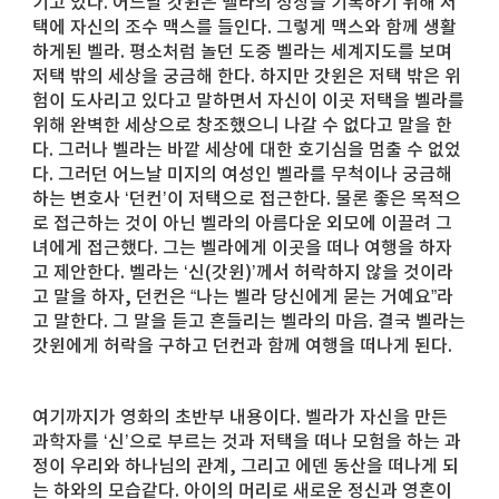
기고 있다. 어느날 갓윈은 벨라의 성장을 기록하기 위해 저
택에 자신의 조수 맥스를 들인다. 그렇게 맥스와 함께 생활
하게된 벨라. 평소처럼 놀던 도중 벨라는 세계지도를 보며
저택 밖의 세상을 궁금해 한다. 하지만 갓윈은 저택 밖은 위
험이 도사리고 있다고 말하면서 자신이 이곳 저택을 벨라를
위해 완벽한 세상으로 창조했으니 나갈 수 없다고 말을 한
다. 그러나 벨라는 바깥 세상에 대한 호기심을 멈출 수 없었
다. 그러던 어느날 미지의 여성인 벨라를 무척이나 궁금해
하는 변호사 ‘던컨’이 저택으로 접근한다. 물론 좋은 목적으
로 접근하는 것이 아닌 벨라의 아름다운 외모에 이끌려 그
녀에게 접근했다. 그는 벨라에게 이곳을 떠나 여행을 하자
고 제안한다. 벨라는 ‘신(갓윈)’께서 허락하지 않을 것이라
고 말을 하자, 던컨은 “나는 벨라 당신에게 묻는 거예요”라
고 말한다. 그 말을 듣고 흔들리는 벨라의 마음. 결국 벨라는
갓윈에게 허락을 구하고 던컨과 함께 여행을 떠나게 된다.
여기까지가 영화의 초반부 내용이다. 벨라가 자신을 만든
과학자를 ‘신’으로 부르는 것과 저택을 떠나 모험을 하는 과
정이 우리와 하나님의 관계, 그리고 에덴 동산을 떠나게 되
는 하와의 모습같다. 아이의 머리로 새로운 정신과 영혼이