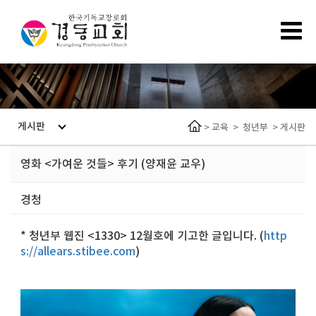
게시판
>
교육
>
청년부
>
게시판
영화 <가여운 것들> 후기 (양재윤 교우)
경청
* 청년부 웹진 <1330> 12월호에 기고한 글입니다. (
http
s://allears.stibee.com
)