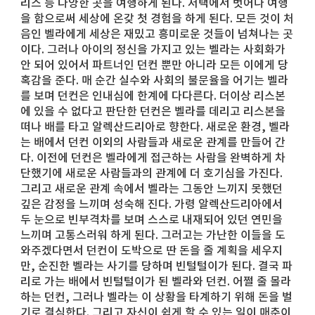
리스 등 다양한 곳을 여행하게 된다. 저택에서 벗어나 여행
을 함으로써 세상에 온갖 첫 경험을 하게 된다. 모든 것이 처
음인 벨라에게 세상은 재밌고 흥미로운 것들이 넘쳐나는 곳
이다. 그러나 아이의 정신을 가지고 있는 벨라는 사회화가
안 되어 있어서 파트너인 던컨 뿐만 아니라 모든 이에게 당
혹감을 준다. 매 순간 실수와 사회의 불문율을 어기는 벨라
를 보며 던컨은 인내심에 한계에 다다른다. 더이상 리스본
에 있을 수 없다고 판단한 던컨은 벨라를 데리고 리스본을
떠나 배를 타고 알렉산드리아로 향한다. 새로운 환경, 벨라
는 배에서 던컨 이외의 사람들과 새로운 관계를 만들어 간
다. 이전에 던컨은 벨라에게 접근하는 사람을 완벽하게 차
단했기에 새로운 사람들과의 관계에 더 호기심을 가진다.
그리고 새로운 관계 속에서 벨라는 그동안 느끼지 못했던
깊은 감정을 느끼며 성숙해 진다. 가령 알렉산드리아에서
두 눈으로 빈부격차를 보며 스스로 내재되어 있던 연민을
느끼며 고통스러워 하게 된다. 그러고는 가난한 이들을 도
와주겠다면서 던컨이 도박으로 딴 돈을 줄 계획을 세우지
만, 순진한 벨라는 사기를 당하며 빈털털이가 된다. 결국 파
리로 가는 배에서 빈털털이가 된 벨라와 던컨. 어쩔 줄 몰라
하는 던컨, 그러나 벨라는 이 상황을 타계하기 위해 돈을 벌
기로 결심한다. 그리고 자신이 쉽게 할 수 있는 일이 매춘이