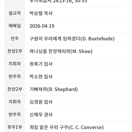
누가복음서 24:13-16, 30-35
설교자
박승렬 목사
예배일
2026-04-19
전주
구원이 우리에게 임하셨다(D. Buxtehude)
찬양1부
하나님을 찬양하리라(M. Shaw)
지휘자
정록기 집사
반주자
박소현 집사
찬양2부
기뻐하라(R. Shephard)
지휘자
김경원 집사
반주자
신채우 권사
후주1부
죄짐 맡은 우리 구주(C. C. Converse)