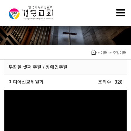
>
예배
>
주일예배
부활절 셋째 주일 / 장애인주일
미디어선교위원회
조회수
328