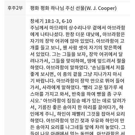
후주2부
평화 평화 하나님 주신 선물(W. J. Cooper)
창세기 18:1-3, 6-10
주님께서 마므레의 상수리나무 곁에서 아브라함
에게 나타나셨다. 한창 더운 대낮에, 아브라함은
자기의 장막 어귀에 앉아 있었다. 아브라함이 고
개를 들고 보니, 웬 사람 셋이 자기의 맞은쪽에
서 있었다. 그는 그들을 보자, 장막 어귀에서 달
려나가서, 그들을 맞이하며, 땅에 엎드려서 절을
하였다. 아브라함이 말하였다. “손님들께서 저를
좋게 보시면, 이 종의 곁을 그냥 지나가지 마시
기 바랍니다. 아브라함이 장막 안으로 뛰어 들어
가서, 사라에게 말하였다. “빨리 고운 밀가루 세
스아를 가지고 와서, 반죽을 하여 빵을 좀 구우
시오.” 아브라함이 집짐승 떼가 있는 데로 달려가
서, 기름진 좋은 송아지 한 마리를 끌어다가, 하
인에게 주니, 하인이 재빨리 그것을 잡아서 요리
하였다. 아브라함이 엉긴 젖과 우유와 하인이 만
든 송아지 요리를 나그네들 앞에 차려 놓았다. 그
들이 나무 아래에서 먹는 동안에, 아브라함은 서