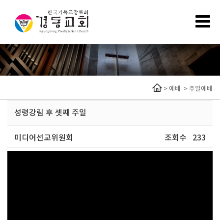
>
예배
>
주일예배
성령강림 후 셋째 주일
미디어선교위원회
조회수
233