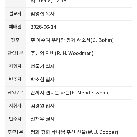
서 10:5-8, 12-15
설교자
임영섭 목사
예배일
2026-06-14
전주
주 예수여 우리와 함께 하소서(G. Bohm)
찬양1부
주님의 자비(R. H. Woodman)
지휘자
정록기 집사
반주자
박소현 집사
찬양2부
끝까지 견디는 자는(F. Mendelssohn)
지휘자
김경원 집사
반주자
신채우 권사
후주1부
평화 평화 하나님 주신 선물(W. J. Cooper)