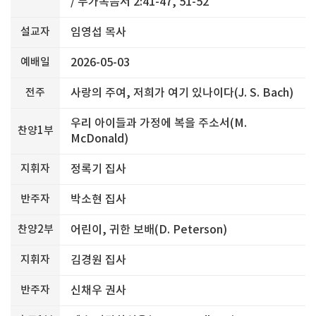
/ 누가복음서 2:41-47, 51-52
설교자
임영섭 목사
예배일
2026-05-03
전주
사랑의 주여, 저희가 여기 있나이다(J. S. Bach)
우리 아이들과 가정에 복을 주소서(M.
찬양1부
McDonald)
지휘자
정록기 집사
반주자
박소현 집사
찬양2부
어린이, 귀한 보배(D. Peterson)
지휘자
김경원 집사
반주자
신채우 권사