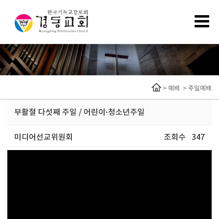
>
예배
>
주일예배
부활절 다섯째 주일 / 어린이·청소년주일
미디어선교위원회
조회수
347