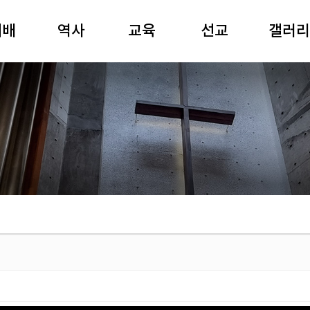
예배
역사
교육
선교
갤러리
일예배
역사연표
성경공부
선교와 나눔
80주년
경강해
여해 강원용
경동강좌
국제협력
사진
요예배
목사
경동아카데미
영상
기예배
장공 김재준
유치부
공연
별예배
목사
어린이부
전시
배음악
중고등부
경동회보
주보
청년부
경동찬송
제례식