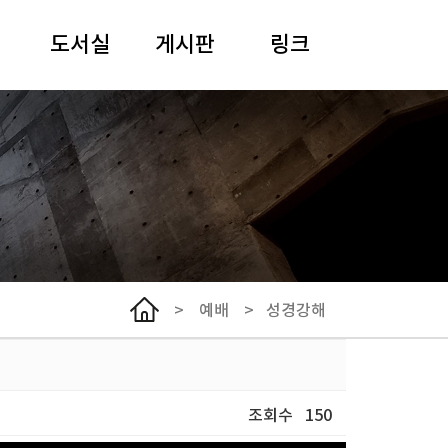
도서실
게시판
링크
안내
일정
여해 강원용 목사
도서검색
말씀과 기도
사이버아카이브
추모
경동어린이집
선한이웃클리닉
한국기독교장로회
총회
>
예배
>
성경강해
서울노회
NCCK
WCC
조회수
150