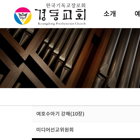
소개
담임목사
주
섬기는이
성
교회조직
수
예배안내
절
새교우안내
특
예전해설
예
건축소개
갤러리카페
상
여호수아기 강해(10장)
오시는길
미디어선교위원회