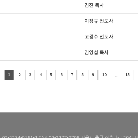
김진 목사
이정규 전도사
고경수 전도사
임영섭 목사
1
2
3
4
5
6
7
8
9
10
15
...
L 02-2274-0161-3 FAX 02-2277-0798 서울시 중구 장충단로 204 