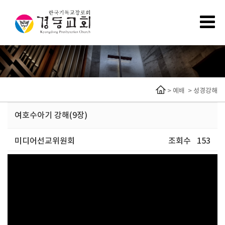
>
예배
>
성경강해
여호수아기 강해(9장)
미디어선교위원회
조회수
153