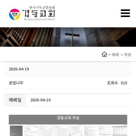
>
예배
>
주보
2026-04-19
로뎀나무
조회수
515
예배일
2026-04-19
경동교회 주보
1 / 9