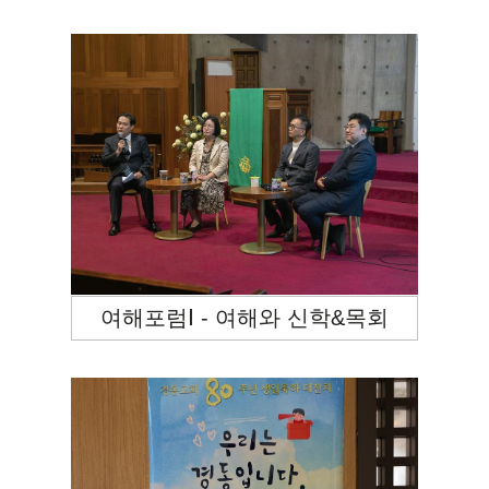
여해포럼Ⅰ - 여해와 신학&목회