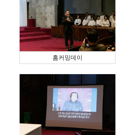
홈커밍데이