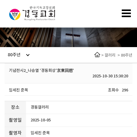
80주년
>
갤러리
>
80주년
기념전시2_나승열 '경동회상'京東回想'
2025-10-30 15:30:20
임세진 준목
조회수
296
장소
경동갤러리
촬영일
2025-10-05
촬영자
임세진 준목