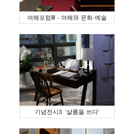
여해포럼Ⅲ - 여해와 문화·예술
기념전시3_'샬롬을 쓰다'