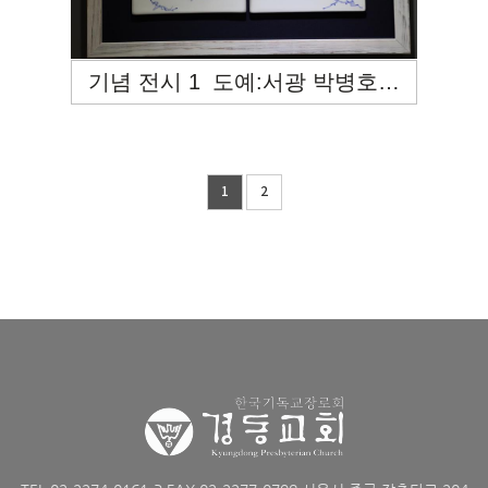
기념 전시 1_도예:서광 박병호<법고창신>
1
2