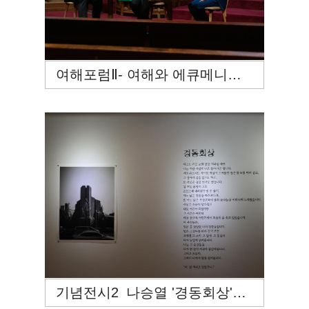
여해포럼Ⅱ- 여해와 에큐메니칼 운동
기념전시2_나승열 '경동회상'京東回想'