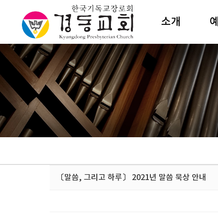
소개
담임목사
주
섬기는이
성
교회조직
수
예배안내
절
새교우안내
특
예전해설
예
건축소개
갤러리카페
상
〔말씀, 그리고 하루〕 2021년 말씀 묵상 안내
오시는길