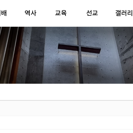
예배
역사
교육
선교
갤러리
일예배
역사연표
성경공부
선교와 나눔
80주년
경강해
여해 강원용
경동강좌
국제협력
사진
요예배
목사
경동아카데미
영상
기예배
장공 김재준
유치부
공연
별예배
목사
어린이부
전시
배음악
중고등부
경동회보
주보
청년부
경동찬송
제례식