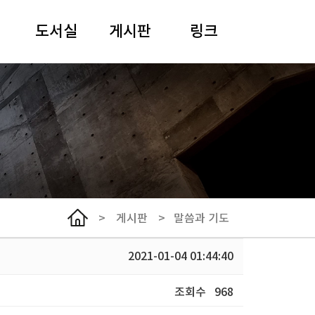
도서실
게시판
링크
안내
일정
여해 강원용 목사
도서검색
말씀과 기도
사이버아카이브
추모
경동어린이집
선한이웃클리닉
한국기독교장로회
총회
>
게시판
>
말씀과 기도
서울노회
NCCK
2021-01-04 01:44:40
WCC
조회수
968